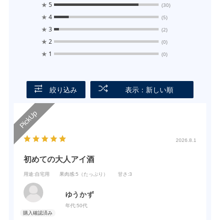
★
5
(30)
★
4
(5)
★
3
(2)
★
2
(0)
★
1
(0)
絞り込み
表示：新しい順
2026.8.1
初めての大人アイ酒
用途
:自宅用
果肉感
:5（たっぷり）
甘さ
:3
ゆうかず
年代:
50代