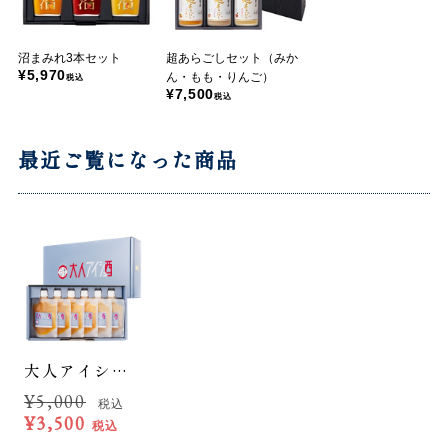
沼まみれ3本セット
超あらごしセット（みか
¥5,970
ん・もも・りんご）
税込
¥7,500
税込
最近ご覧になった商品
大人アイシュ3種セット
¥
5,000
税込
¥
3,500
税込