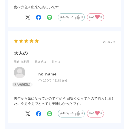
食べ方色々出来て楽しいです
参考になった
0
Like!
0
2026.7.6
大人の
用途
:自宅用
果肉感
:4
甘さ
:3
no name
年代:
50代
性別:
女性
去年から気になってたのですが 今回安くなってたので購入しまし
た。冷え冷えでとっても美味しかったです。
参考になった
0
Like!
0