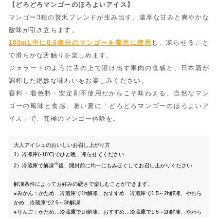
【どろどろマンゴーのほろよいアイス】
マンゴー3種の贅沢ブレンドが生み出す、濃厚な甘みと爽やかな
酸味が引き立ちます。
100mL中に0.6個分のマンゴーを贅沢に使用
し、凍らせること
で滑らかな舌触りを楽しめます。
ジェラートのように舌の上で溶け出す果肉の食感と、日本酒が
調和した絶妙な味わいをお楽しみください。
香料・着色料・安定剤不使用だからこそ味わえる、自然なマン
ゴーの風味と食感。暑い夏に「どろどろマンゴーのほろよいア
イス」で、究極のマンゴー体験を。
大人アイシュのおいしいお召し上がり方
1）冷凍庫(-18℃)でひと晩、凍らせてください
※
2）冷蔵庫で解凍
後、開封前に均一にもみほぐしてお召し上がりください
解凍条件によってお好みの硬さで楽しむことができます。
●みかん：
かため…冷蔵庫で1h解凍、おすすめ…冷蔵庫で1.5～2h解凍、やわら
かめ…冷蔵庫で2.5～3h解凍
●りんご：
かため…冷蔵庫で1h解凍、おすすめ…冷蔵庫で1.5～2h解凍、やわら