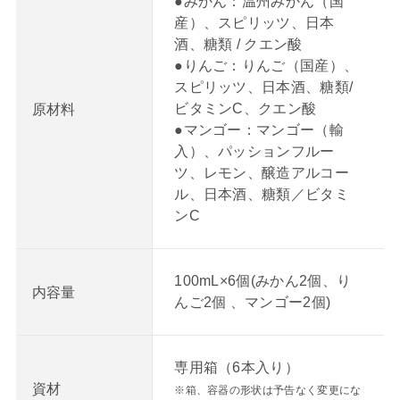
●みかん：温州みかん（国
産）、スピリッツ、日本
酒、糖類 / クエン酸
●りんご：りんご（国産）、
スピリッツ、日本酒、糖類/
ビタミンC、クエン酸
原材料
●マンゴー：マンゴー（輸
入）、パッションフルー
ツ、レモン、醸造アルコー
ル、日本酒、糖類／ビタミ
ンC
100mL×6個(みかん2個、り
内容量
んご2個 、マンゴー2個)
専用箱（6本入り）
資材
※箱、容器の形状は予告なく変更にな