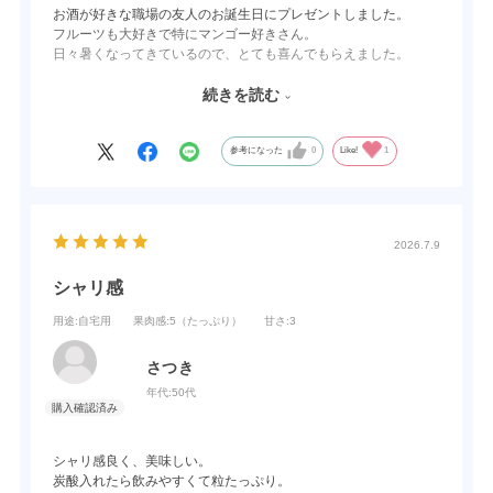
お酒が好きな職場の友人のお誕生日にプレゼントしました。
フルーツも大好きで特にマンゴー好きさん。
日々暑くなってきているので、とても喜んでもらえました。
シャリシャリして喉越しがいいからつい食べすぎちゃうと言って
いますが、休みの前日のお楽しみだから良し！と言ってました。
続きを読む
お酒好きな暑がりさんには喜んでいただけると思います。
参考になった
0
Like!
1
2026.7.9
シャリ感
用途
:自宅用
果肉感
:5（たっぷり）
甘さ
:3
さつき
年代:
50代
シャリ感良く、美味しい。
炭酸入れたら飲みやすくて粒たっぷり。