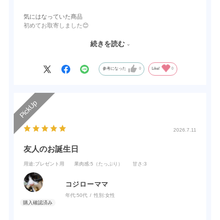
気にはなっていた商品
初めてお取寄しました😊
到着して、直ぐに冷凍！翌日に飲む？と言うか食べました
先ずは、試しに「みかん」を
続きを読む
果肉が凄くて、とても美味しかったです
参考になった
0
Like!
0
2026.7.11
友人のお誕生日
用途
:プレゼント用
果肉感
:5（たっぷり）
甘さ
:3
コジローママ
年代:
50代
性別:
女性