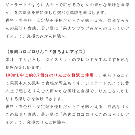
ジェラートのように舌の上で広がるみかんの豊かな風味と食感
が、冬の味覚を夏に楽しむ贅沢な体験を演出します。
香料・着色料・安定剤不使用だからこそ味わえる、自然なみか
んの風味と食感。暑い夏に「果肉ツブツブみかんのほろよいア
イス」で、究極のみかん体験を。
【果肉ゴロゴロりんごのほろよいアイス】
果汁、すりおろし、ダイスカットのブレンドが生み出す多彩な
食感が楽しめます。
100mL中に約0.7個分のりんごを贅沢に使用
し、凍らせること
で果実本来の風味と食感が際立ちます。ジェラートのように舌
の上で感じるりんごの爽やかな風味と食感で、りんごを丸かじ
りする楽しさを体験できます。
香料・着色料・安定剤不使用だからこそ味わえる、自然なりん
ごの風味と食感。暑い夏に「果肉ゴロゴロりんごのほろよいア
イス」で、究極のりんご体験を。