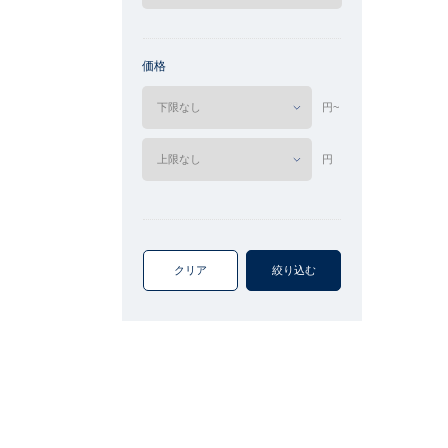
価格
円~
円
クリア
絞り込む