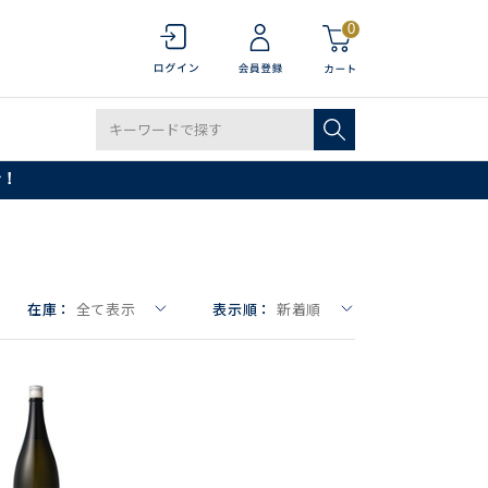
0
で！
在庫：
全て表示
表示順：
新着順