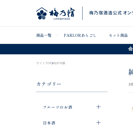
商品一覧
PARLORあらごし
セット商品
会
サイトTOP
純米吟醸
カテゴリー
3
件
フルーツのお酒
日本酒