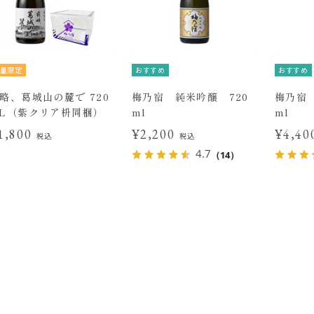
量限定
おすすめ
おすすめ
略、葛城山の麓で 720
梅乃宿 純米吟醸 720
梅乃宿 
L（紫クリア枡同梱）
ml
ml
1,800
¥2,200
¥4,4
税込
税込
4.7
（14）