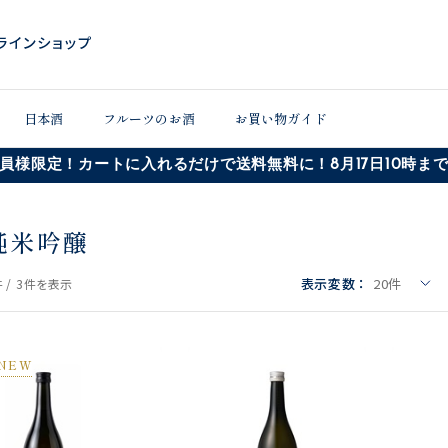
日本酒
フルーツのお酒
お買い物ガイド
員様限定！カートに入れるだけで送料無料に！8月17日10時ま
純米吟醸
表示変数：
20
件
 /
3件
を表示
NEW