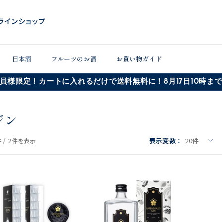
日本酒
フルーツのお酒
お買い物ガイド
員様限定！カートに入れるだけで送料無料に！8月17日10時ま
ジン
表示変数：
20
件
 /
2件
を表示