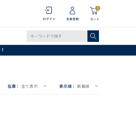
0
で！
在庫：
全て表示
表示順：
新着順