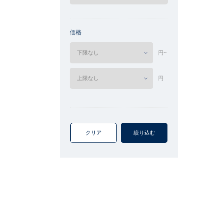
価格
円~
円
クリア
絞り込む