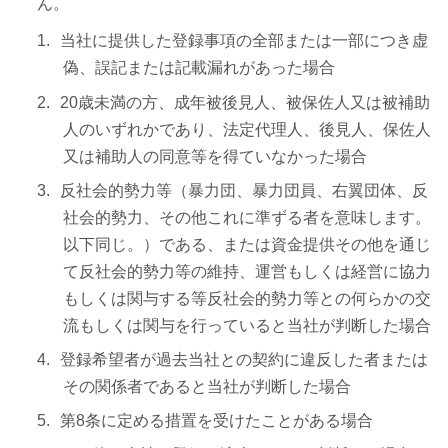
ん。
当社に提供した登録事項の全部または一部につき虚
偽、誤記または記載漏れがあった場合
20歳未満の方、成年被後見人、被保佐人又は被補助
人のいずれかであり、法定代理人、後見人、保佐人
又は補助人の同意等を得ていなかった場合
反社会的勢力等（暴力団、暴力団員、右翼団体、反
社会的勢力、その他これに準ずる者を意味します。
以下同じ。）である、または資金提供その他を通じ
て反社会的勢力等の維持、運営もしくは経営に協力
もしくは関与する等反社会的勢力等との何らかの交
流もしくは関与を行っていると当社が判断した場合
登録希望者が過去当社との契約に違反した者または
その関係者であると当社が判断した場合
第8条に定める措置を受けたことがある場合