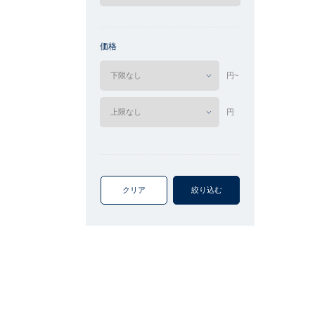
価格
円~
円
クリア
絞り込む