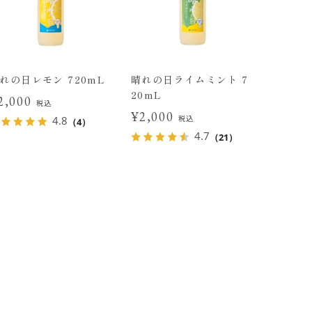
れの日レモン 720mL
晴れの日ライムミント 7
20mL
2,000
税込
¥2,000
税込
4.8
（4）
4.7
（21）