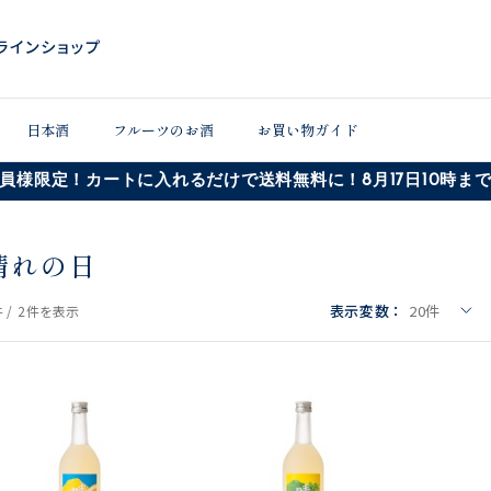
日本酒
フルーツのお酒
お買い物ガイド
員様限定！カートに入れるだけで送料無料に！8月17日10時ま
晴れの日
表示変数：
20
件
 /
2件
を表示