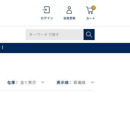
0
で！
在庫：
全て表示
表示順：
新着順