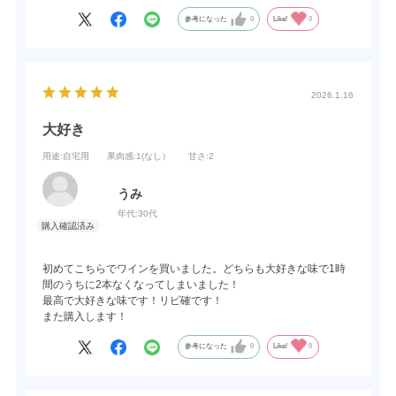
参考になった
0
Like!
0
2026.1.16
大好き
用途
:自宅用
果肉感
:1(なし）
甘さ
:2
うみ
年代:
30代
初めてこちらでワインを買いました。どちらも大好きな味で1時
間のうちに2本なくなってしまいました！
最高で大好きな味です！リピ確です！
また購入します！
参考になった
0
Like!
0