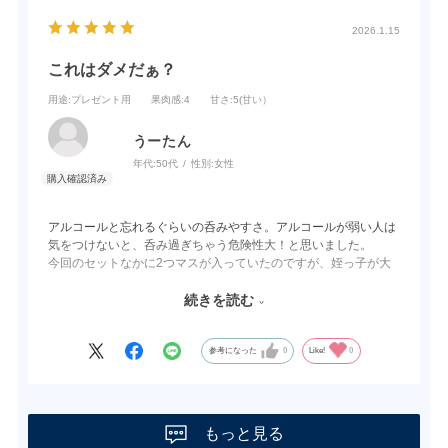
2026.1.15
これはダメだぁ？
用途
:プレゼント用
果肉感
:4
甘さ
:5(甘い）
うーたん
年代:
50代
性別:
女性
アルコールと忘れるぐらいの呑みやすさ。アルコールが弱い人は
気をつけないと、呑み過ぎちゃう危険性大！と思いました。
今回のセットなかに2つマスが入っていたのですが、姪っ子が大
喜び！ マスで呑んでました！
若い女性が喜ぶボトルでもあり、梅の宿さん、すごい！と感服い
続きを読む
たしました！
参考になった
0
Like!
0
もっと見る