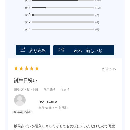
★
5
(44)
★
4
(13)
★
3
(2)
★
2
(0)
★
1
(0)
絞り込み
表示：新しい順
2026.5.15
誕生日祝い
用途
:プレゼント用
果肉感
:4
甘さ
:4
no name
年代:
60代
性別:
男性
以前赤ポンを購入しましたがとても美味しくいただけたので再度