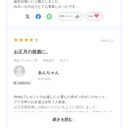
誕生日祝いにと購入しました。
白ポンもやはりとても美味しかったです。
参考になった
0
Like!
0
2026.1.27
お正月の祝酒に。
用途
:プレゼント用
果肉感
:2
甘さ
:3
あんちゃん
年代:
60代
Xmasプレゼントのお返しにと選んだ赤ポン白ポンのセット。
アラ古希のお友達は女性３人家族。
お正月用祝酒にお飲みいただけるように送付しました。
センスあるプレゼントになり、お友達やお姉さま、姪御さまにも
お喜びいただき、選んだ私も嬉しい。
続きを読む
普段はお酒を召し上がられない女性でも呑んでみたくなるお酒が
多いので、梅乃宿のお酒はとっても重宝しております。