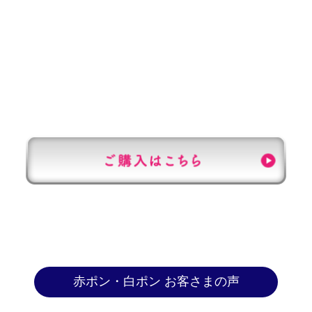
防止剤（亜硫酸塩）
ALC：
6度
小売価格：
・500ml×2本 / 2,980円（税込・送料別）
・500ml×6本 / 8,800円（税込・送料別）
赤ポン・白ポン お客さまの声