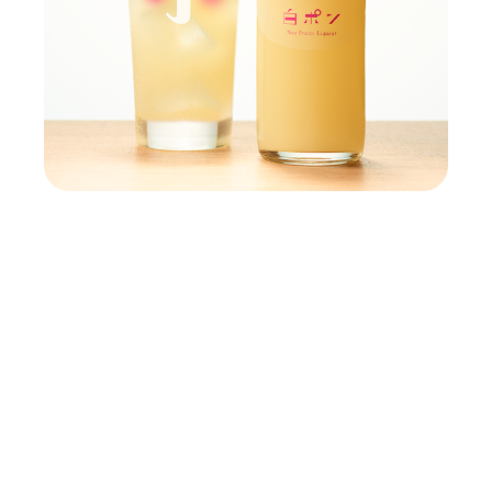
白ワイン!? 日本酒!?
未知なるグレープフルーツのお酒
グレープフルーツ果汁を組みあわせ
白ワインの酸味と香りをまとわせた、
食中にぴったりの甘すぎないお酒です。
原材料：
グレープフルーツ（アメリカ産、イスラエル
産）、醸造アルコール、ワイン、日本酒／酸化