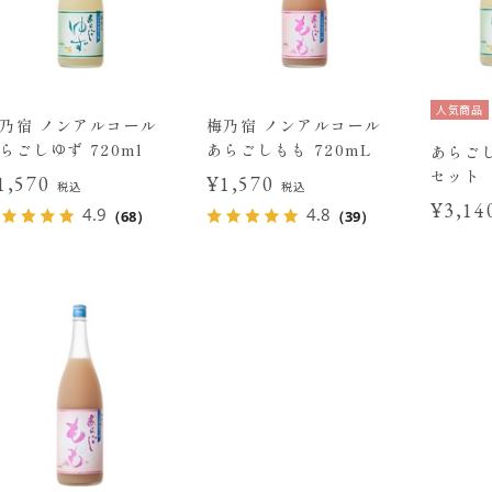
人気商品
乃宿 ノンアルコール
梅乃宿 ノンアルコール
らごしゆず 720ml
あらごしもも 720mL
あらご
セット
1,570
¥1,570
税込
税込
¥3,1
4.9
4.8
（68）
（39）