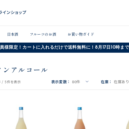
日本酒
フルーツのお酒
お買い物ガイド
員様限定！カートに入れるだけで送料無料に！8月17日10時ま
ノンアルコール
表示変数：
80
件
在庫：
在庫あ
 /
5件
を表示