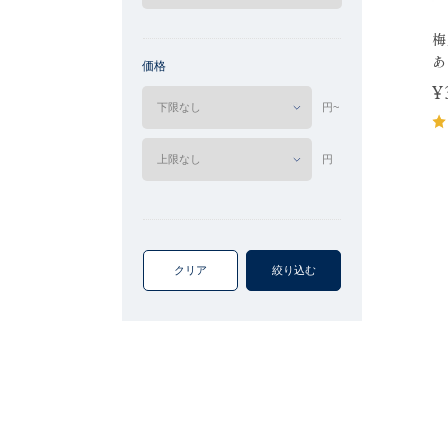
梅
あ
価格
¥
円~
円
クリア
絞り込む