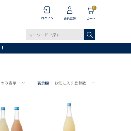
0
で！
りのみ表示
表示順：
お気に入り登録数