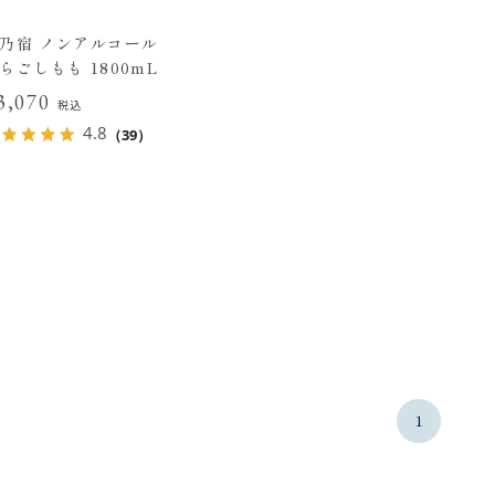
乃宿 ノンアルコール
らごしもも 1800mL
3,070
税込
4.8
（39）
1