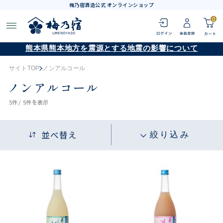
梅乃宿酒造公式 オンラインショップ
0
熊本県熊本地方を震源とする地震の影響について
サイトTOP
ノンアルコール
ノンアルコール
5
件 /
5件
を表示
並べ替え
絞り込み