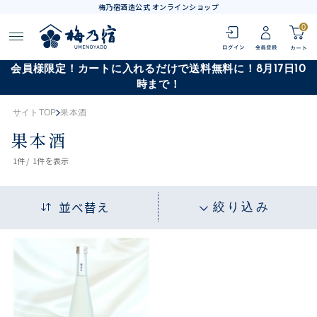
梅乃宿酒造公式 オンラインショップ
0
会員様限定！カートに入れるだけで送料無料に！8月17日10
時まで！
サイトTOP
果本酒
果本酒
1
件 /
1件
を表示
並べ替え
絞り込み