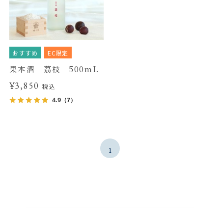
おすすめ
EC限定
果本酒 茘枝 500mL
¥3,850
税込
4.9
（7）
1