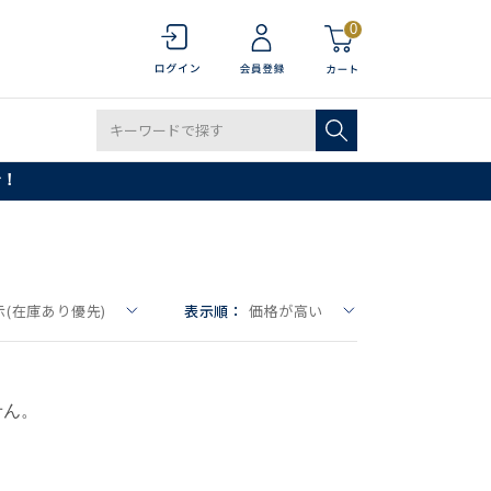
0
で！
(在庫あり優先)
表示順：
価格が高い
せん。