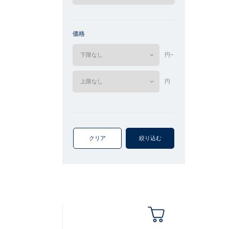
価格
円~
円
クリア
絞り込む