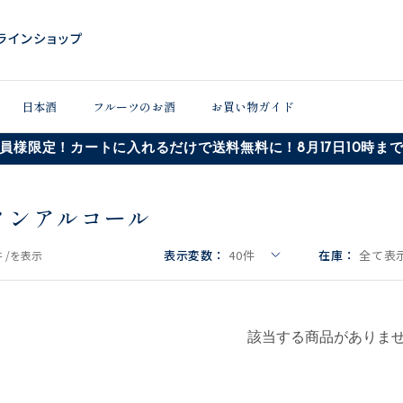
日本酒
フルーツのお酒
お買い物ガイド
員様限定！カートに入れるだけで送料無料に！8月17日10時ま
ノンアルコール
表示変数：
40
件
在庫：
全て表示
 /
を表示
該当する商品がありま