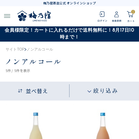
梅乃宿酒造公式 オンラインショップ
0
会員様限定！カートに入れるだけで送料無料に！8月17日10
時まで！
サイトTOP
ノンアルコール
ノンアルコール
5
件 /
5件
を表示
並べ替え
絞り込み