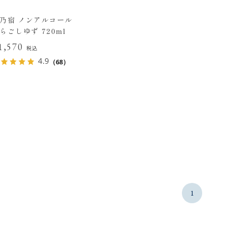
乃宿 ノンアルコール
らごしゆず 720ml
1,570
税込
4.9
（68）
1