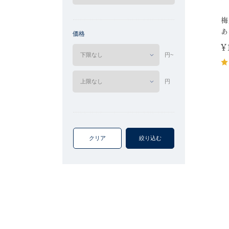
梅
あ
価格
¥
円~
円
クリア
絞り込む