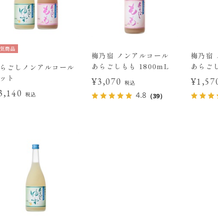
気商品
梅乃宿 ノンアルコール
梅乃宿
あらごしもも 1800mL
あらごし
らごしノンアルコール
ット
¥3,070
¥1,5
税込
3,140
4.8
税込
（39）