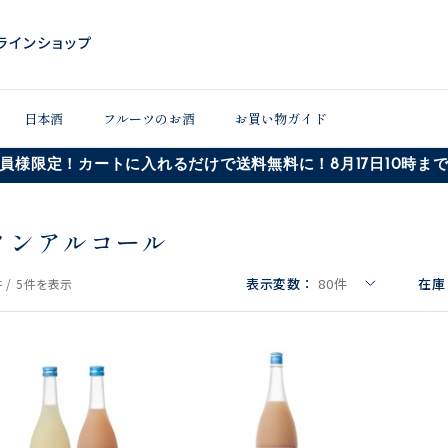
日本酒
フルーツのお酒
お買い物ガイド
員様限定！カートに入れるだけで送料無料に！8月17日10時ま
ノンアルコール
表示変数：
80
件
在庫
 /
5件
を表示