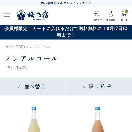
梅乃宿酒造公式 オンラインショップ
0
会員様限定！カートに入れるだけで送料無料に！8月17日10
時まで！
サイトTOP
ノンアルコール
ノンアルコール
5
件 /
5件
を表示
並べ替え
絞り込み