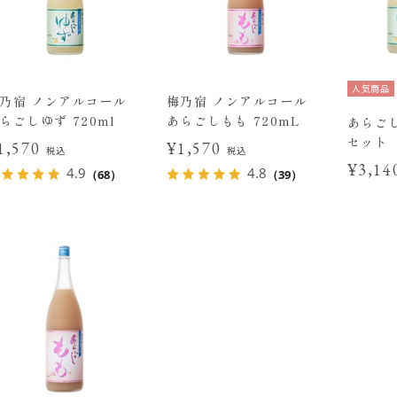
人気商品
乃宿 ノンアルコール
梅乃宿 ノンアルコール
らごしゆず 720ml
あらごしもも 720mL
あらご
セット
1,570
¥1,570
税込
税込
¥3,1
4.9
4.8
（68）
（39）