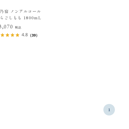
乃宿 ノンアルコール
らごしもも 1800mL
3,070
税込
4.8
（39）
1