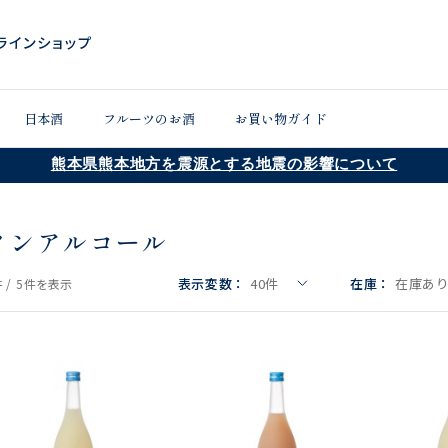
日本酒
フルーツのお酒
お買い物ガイド
熊本県熊本地方を震源とする地震の影響について
ノンアルコール
表示変数：
40
件
在庫：
在庫あ
 /
5件
を表示