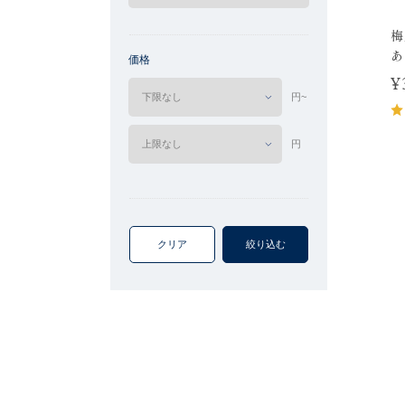
梅
あ
価格
¥
円~
円
クリア
絞り込む