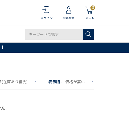
0
で！
(在庫あり優先)
表示順：
価格が高い
せん。