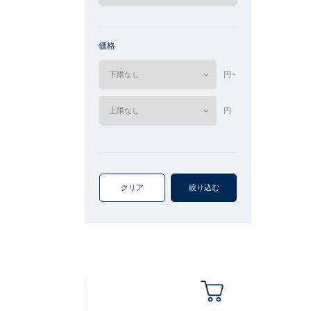
価格
円~
円
クリア
絞り込む