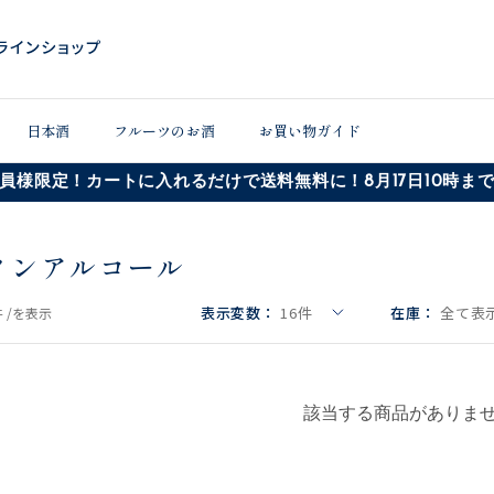
日本酒
フルーツのお酒
お買い物ガイド
員様限定！カートに入れるだけで送料無料に！8月17日10時ま
ノンアルコール
表示変数：
16
件
在庫：
全て表示
 /
を表示
該当する商品がありま