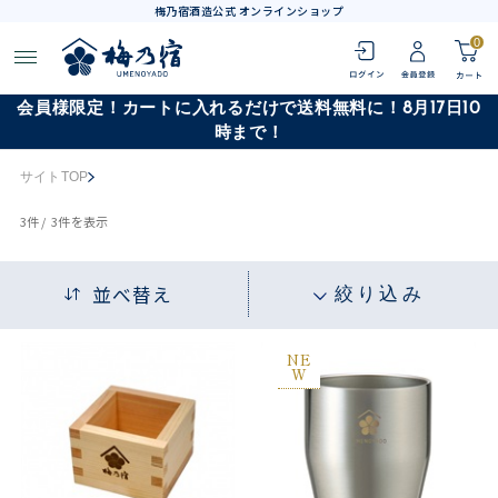
梅乃宿酒造公式 オンラインショップ
0
会員様限定！カートに入れるだけで送料無料に！8月17日10
時まで！
サイトTOP
3
件 /
3件
を表示
並べ替え
絞り込み
NE
W