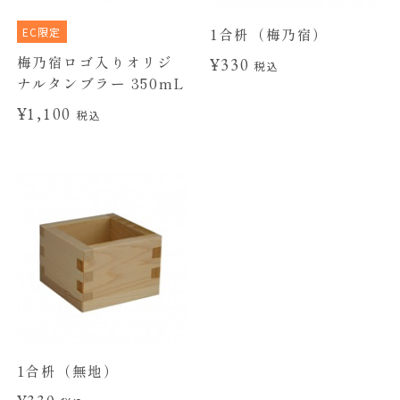
EC限定
1合枡（梅乃宿）
梅乃宿ロゴ入りオリジ
¥330
税込
ナルタンブラー 350mL
¥1,100
税込
1合枡（無地）