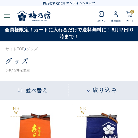
梅乃宿酒造公式 オンラインショップ
0
会員様限定！カートに入れるだけで送料無料に！8月17日10
時まで！
サイトTOP
グッズ
グッズ
5
件 /
5件
を表示
並べ替え
絞り込み
NE
NE
W
W