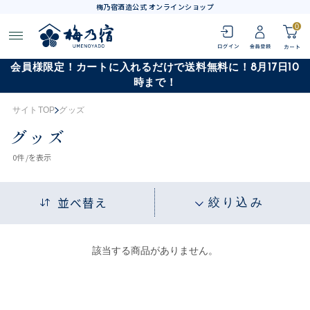
梅乃宿酒造公式 オンラインショップ
0
会員様限定！カートに入れるだけで送料無料に！8月17日10
時まで！
サイトTOP
グッズ
グッズ
0
件 /
を表示
並べ替え
絞り込み
該当する商品がありません。