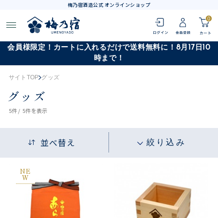
梅乃宿酒造公式 オンラインショップ
0
会員様限定！カートに入れるだけで送料無料に！8月17日10
時まで！
サイトTOP
グッズ
グッズ
5
件 /
5件
を表示
並べ替え
絞り込み
NE
W