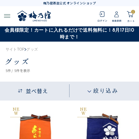
梅乃宿酒造公式 オンラインショップ
0
会員様限定！カートに入れるだけで送料無料に！8月17日10
時まで！
サイトTOP
グッズ
グッズ
5
件 /
5件
を表示
並べ替え
絞り込み
NE
NE
W
W