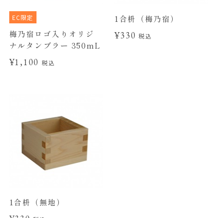
EC限定
1合枡（梅乃宿）
梅乃宿ロゴ入りオリジ
¥330
税込
ナルタンブラー 350mL
¥1,100
税込
1合枡（無地）