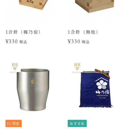
1合枡（梅乃宿）
1合枡（無地）
¥330
¥330
税込
税込
NE
NE
W
W
EC限定
おすすめ