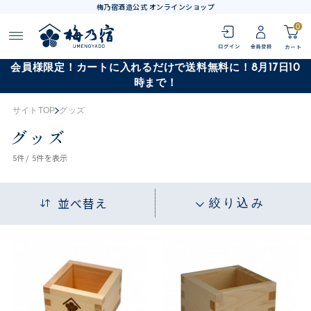
梅乃宿酒造公式 オンラインショップ
0
会員様限定！カートに入れるだけで送料無料に！8月17日10
時まで！
サイトTOP
グッズ
グッズ
5
件 /
5件
を表示
並べ替え
絞り込み