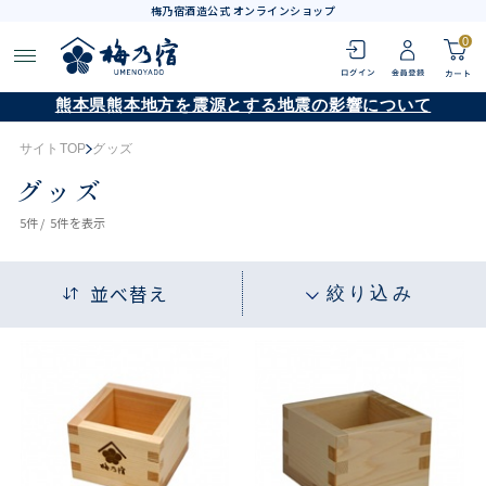
梅乃宿酒造公式 オンラインショップ
0
熊本県熊本地方を震源とする地震の影響について
サイトTOP
グッズ
グッズ
5
件 /
5件
を表示
並べ替え
絞り込み