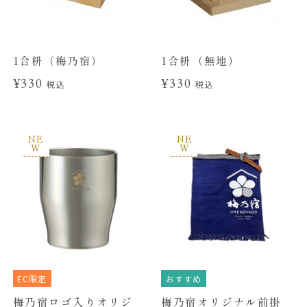
1合枡（梅乃宿）
1合枡（無地）
¥330
¥330
税込
税込
NE
NE
W
W
EC限定
おすすめ
梅乃宿ロゴ入りオリジ
梅乃宿オリジナル前掛