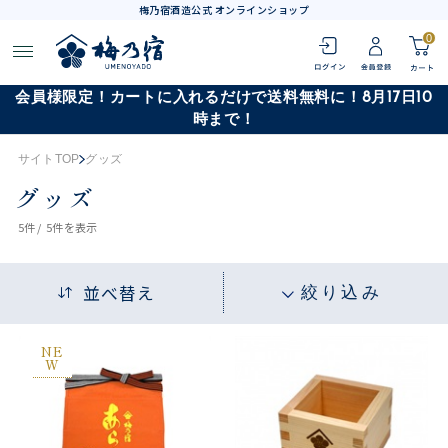
梅乃宿酒造公式 オンラインショップ
0
会員様限定！カートに入れるだけで送料無料に！8月17日10
時まで！
サイトTOP
グッズ
グッズ
5
件 /
5件
を表示
並べ替え
絞り込み
NE
W