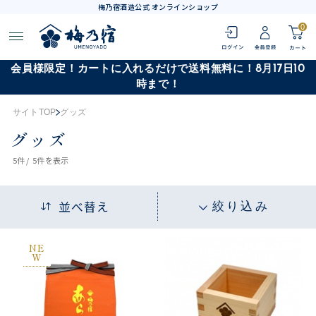
梅乃宿酒造公式 オンラインショップ
0
会員様限定！カートに入れるだけで送料無料に！8月17日10
時まで！
サイトTOP
グッズ
グッズ
5
件 /
5件
を表示
並べ替え
絞り込み
NE
W