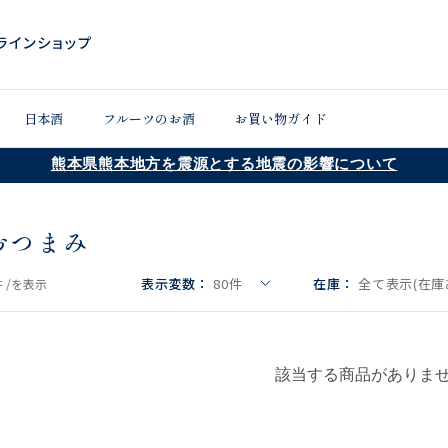
日本酒
フルーツのお酒
お買い物ガイド
熊本県熊本地方を震源とする地震の影響について
おつまみ
表示変数：
80
件
在庫：
全て表示(在庫
 /
を表示
該当する商品がありま