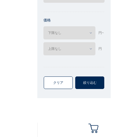
価格
円~
円
クリア
絞り込む