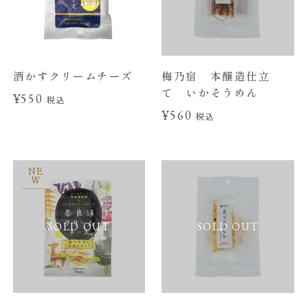
酒かすクリームチーズ
梅乃宿 本醸造仕立
て いかそうめん
¥550
税込
¥560
税込
NE
W
SOLD OUT
SOLD OUT