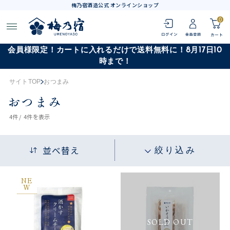
梅乃宿酒造公式 オンラインショップ
0
会員様限定！カートに入れるだけで送料無料に！8月17日10
時まで！
サイトTOP
おつまみ
おつまみ
4
件 /
4件
を表示
並べ替え
絞り込み
NE
W
SOLD OUT