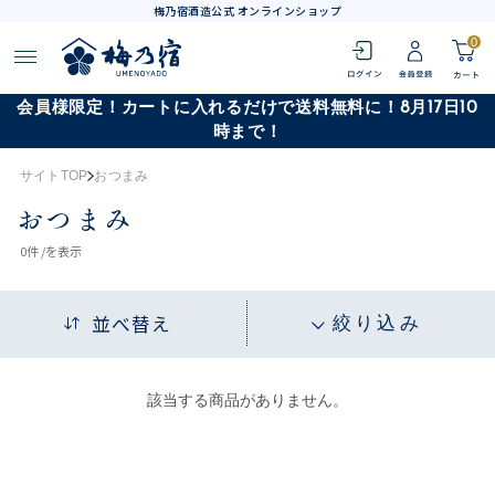
梅乃宿酒造公式 オンラインショップ
0
会員様限定！カートに入れるだけで送料無料に！8月17日10
時まで！
サイトTOP
おつまみ
おつまみ
0
件 /
を表示
並べ替え
絞り込み
該当する商品がありません。