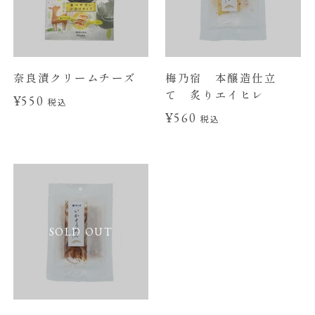
奈良漬クリームチーズ
梅乃宿 本醸造仕立
て 炙りエイヒレ
¥550
税込
¥560
税込
SOLD OUT