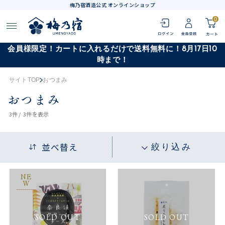
梅乃宿酒造公式 オンラインショップ
0
会員様限定！カートに入れるだけで送料無料に！8月17日10
時まで！
サイトTOP
おつまみ
おつまみ
3
件 /
3件
を表示
並べ替え
絞り込み
NE
W
SOLD OUT
SOLD OUT