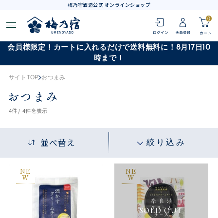
梅乃宿酒造公式 オンラインショップ
0
会員様限定！カートに入れるだけで送料無料に！8月17日10
時まで！
サイトTOP
おつまみ
おつまみ
4
件 /
4件
を表示
並べ替え
絞り込み
NE
NE
W
W
SOLD OUT