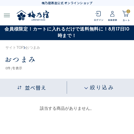
梅乃宿酒造公式 オンラインショップ
0
会員様限定！カートに入れるだけで送料無料に！8月17日10
時まで！
サイトTOP
おつまみ
おつまみ
0
件 /
を表示
並べ替え
絞り込み
該当する商品がありません。