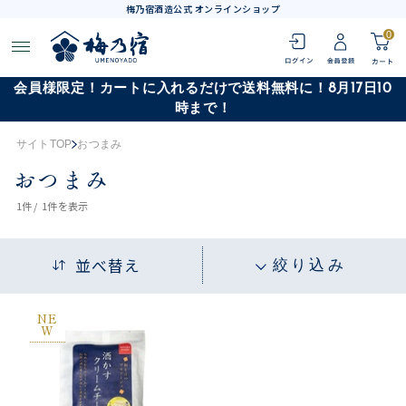
梅乃宿酒造公式 オンラインショップ
0
会員様限定！カートに入れるだけで送料無料に！8月17日10
時まで！
サイトTOP
おつまみ
おつまみ
1
件 /
1件
を表示
並べ替え
絞り込み
NE
W