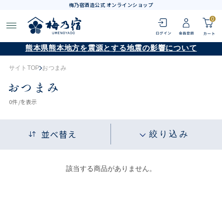
梅乃宿酒造公式 オンラインショップ
0
熊本県熊本地方を震源とする地震の影響について
サイトTOP
おつまみ
おつまみ
0
件 /
を表示
並べ替え
絞り込み
該当する商品がありません。