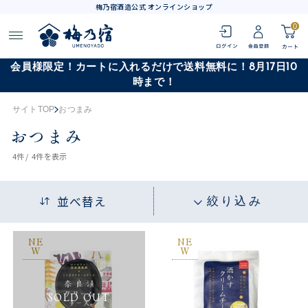
梅乃宿酒造公式 オンラインショップ
0
会員様限定！カートに入れるだけで送料無料に！8月17日10
時まで！
サイトTOP
おつまみ
おつまみ
4
件 /
4件
を表示
並べ替え
絞り込み
NE
NE
W
W
SOLD OUT