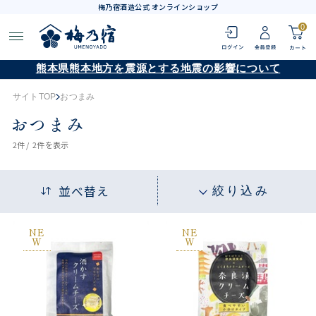
梅乃宿酒造公式 オンラインショップ
0
熊本県熊本地方を震源とする地震の影響について
サイトTOP
おつまみ
おつまみ
2
件 /
2件
を表示
並べ替え
絞り込み
NE
NE
W
W