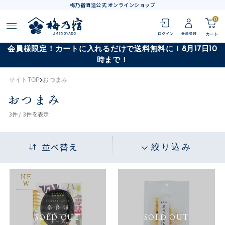
梅乃宿酒造公式 オンラインショップ
0
会員様限定！カートに入れるだけで送料無料に！8月17日10
時まで！
サイトTOP
おつまみ
おつまみ
3
件 /
3件
を表示
並べ替え
絞り込み
NE
W
SOLD OUT
SOLD OUT