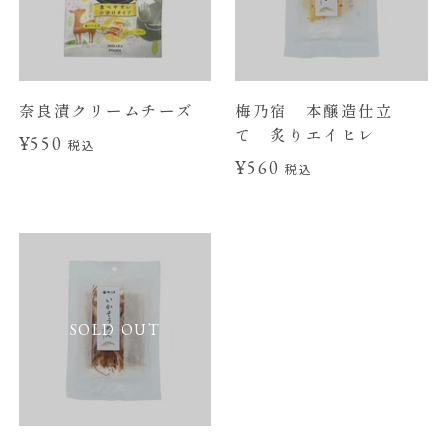
奈良漬クリームチーズ
梅乃宿 本醸造仕立
て 炙りエイヒレ
¥550
税込
¥560
税込
SOLD OUT