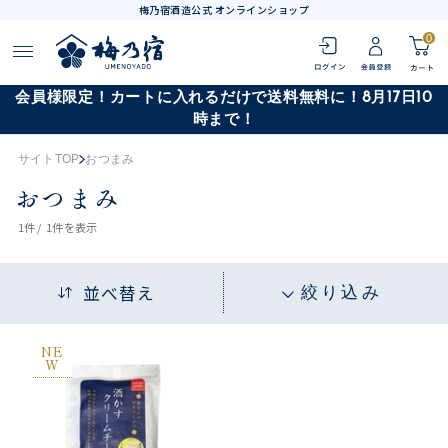
梅乃宿酒造公式 オンラインショップ
0
会員様限定！カートに入れるだけで送料無料に！8月17日10
時まで！
サイトTOP
おつまみ
おつまみ
1
件 /
1件
を表示
並べ替え
絞り込み
NE
W