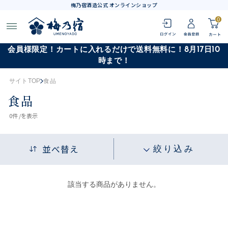
梅乃宿酒造公式 オンラインショップ
0
会員様限定！カートに入れるだけで送料無料に！8月17日10
時まで！
サイトTOP
食品
食品
0
件 /
を表示
並べ替え
絞り込み
該当する商品がありません。