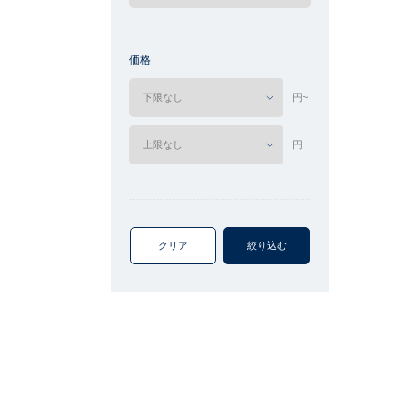
価格
円~
円
クリア
絞り込む