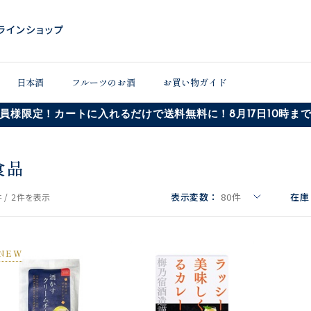
日本酒
フルーツのお酒
お買い物ガイド
員様限定！カートに入れるだけで送料無料に！8月17日10時ま
食品
表示変数：
80
件
在庫
 /
2件
を表示
NEW