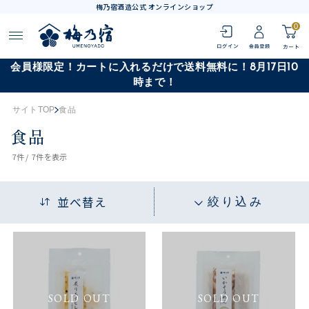
梅乃宿酒造公式 オンラインショップ
0
会員様限定！カートに入れるだけで送料無料に！8月17日10
時まで！
サイトTOP
食品
食品
7
件 /
7件
を表示
並べ替え
絞り込み
SOLD OUT
SOLD OUT