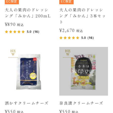
EC限定
EC限定
大人の果肉のドレッシ
大人の果肉のドレッシ
ング「みかん」200mL
ング「みかん」3本セッ
ト
¥890
税込
¥2,670
税込
5.0
（16）
5.0
（16）
NE
NE
W
W
SOLD OUT
酒かすクリームチーズ
奈良漬クリームチーズ
¥550
¥550
税込
税込