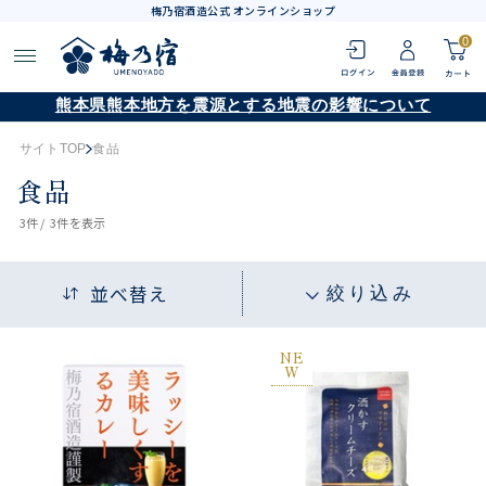
梅乃宿酒造公式 オンラインショップ
0
熊本県熊本地方を震源とする地震の影響について
サイトTOP
食品
食品
3
件 /
3件
を表示
並べ替え
絞り込み
NE
W