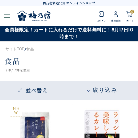
梅乃宿酒造公式 オンラインショップ
0
会員様限定！カートに入れるだけで送料無料に！8月17日10
時まで！
サイトTOP
食品
食品
7
件 /
7件
を表示
並べ替え
絞り込み
NE
W