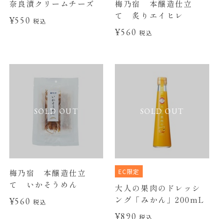
奈良漬クリームチーズ
梅乃宿 本醸造仕立
て 炙りエイヒレ
¥550
税込
¥560
税込
SOLD OUT
SOLD OUT
EC限定
梅乃宿 本醸造仕立
て いかそうめん
大人の果肉のドレッシ
ング「みかん」200mL
¥560
税込
¥890
税込