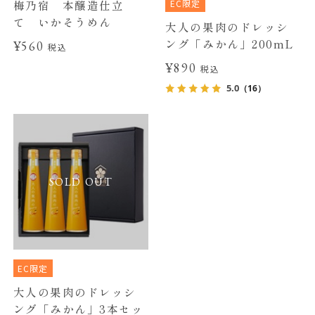
EC限定
梅乃宿 本醸造仕立
て いかそうめん
大人の果肉のドレッシ
ング「みかん」200mL
¥560
税込
¥890
税込
5.0
（16）
SOLD OUT
EC限定
大人の果肉のドレッシ
ング「みかん」3本セッ