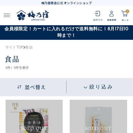
梅乃宿酒造公式 オンラインショップ
0
会員様限定！カートに入れるだけで送料無料に！8月17日10
時まで！
サイトTOP
食品
食品
5
件 /
5件
を表示
並べ替え
絞り込み
NE
W
SOLD OUT
SOLD OUT