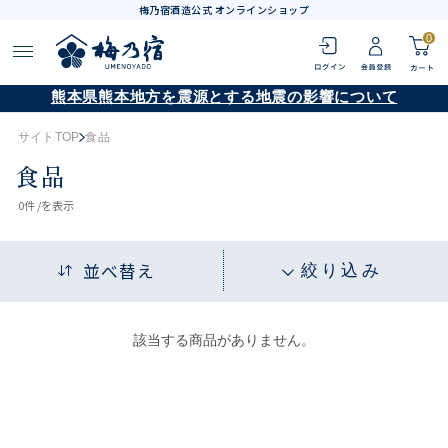
梅乃宿酒造公式 オンラインショップ
0
熊本県熊本地方を震源とする地震の影響について
サイトTOP
食品
食品
0
件 /
を表示
並べ替え
絞り込み
該当する商品がありません。