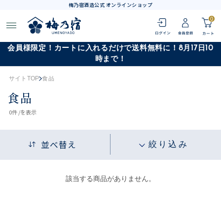
梅乃宿酒造公式 オンラインショップ
0
会員様限定！カートに入れるだけで送料無料に！8月17日10
時まで！
サイトTOP
食品
食品
0
件 /
を表示
並べ替え
絞り込み
該当する商品がありません。