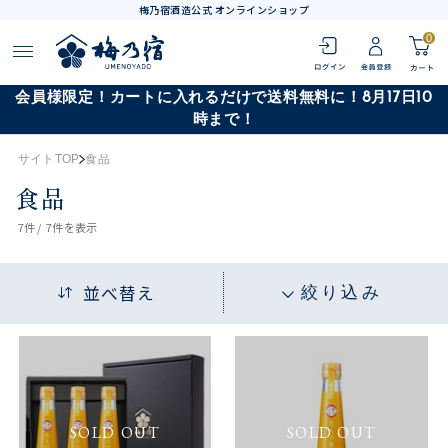
梅乃宿酒造公式 オンラインショップ
0
会員様限定！カートに入れるだけで送料無料に！8月17日10
時まで！
サイトTOP
食品
食品
7
件 /
7件
を表示
並べ替え
絞り込み
SOLD OUT
SOLD OUT