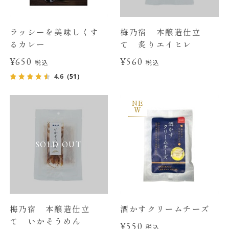
ラッシーを美味しくす
梅乃宿 本醸造仕立
るカレー
て 炙りエイヒレ
¥650
¥560
税込
税込
4.6
（51）
NE
W
SOLD OUT
梅乃宿 本醸造仕立
酒かすクリームチーズ
て いかそうめん
¥550
税込