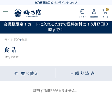
梅乃宿酒造公式 オンラインショップ
0
会員様限定！カートに入れるだけで送料無料に！8月17日10
時まで！
サイトTOP
食品
食品
0
件 /
を表示
並べ替え
絞り込み
該当する商品がありません。