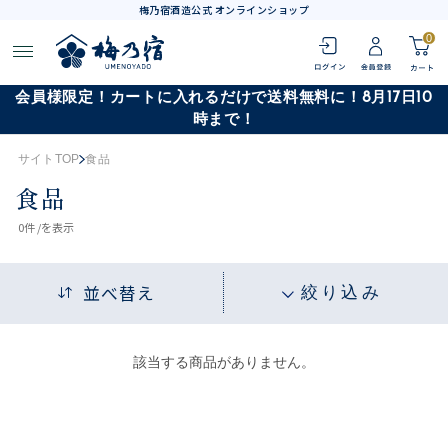
梅乃宿酒造公式 オンラインショップ
0
会員様限定！カートに入れるだけで送料無料に！8月17日10
時まで！
サイトTOP
食品
食品
0
件 /
を表示
並べ替え
絞り込み
該当する商品がありません。