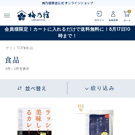
梅乃宿酒造公式 オンラインショップ
0
会員様限定！カートに入れるだけで送料無料に！8月17日10
時まで！
サイトTOP
食品
食品
2
件 /
2件
を表示
並べ替え
絞り込み
NE
W