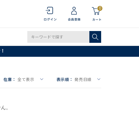
0
で！
在庫：
全て表示
表示順：
発売日順
せん。