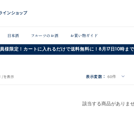
日本酒
フルーツのお酒
お買い物ガイド
員様限定！カートに入れるだけで送料無料に！8月17日10時ま
表示変数：
60
件
 /
を表示
該当する商品がありま