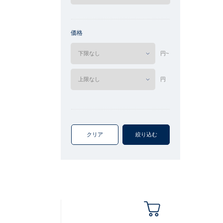
価格
円~
円
クリア
絞り込む